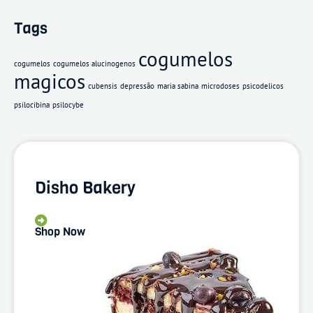
Tags
cogumelos
cogumelos
cogumelos alucinogenos
magicos
cubensis
depressão
maria sabina
microdoses
psicodelicos
psilocibina
psilocybe
Disho Bakery
Shop Now