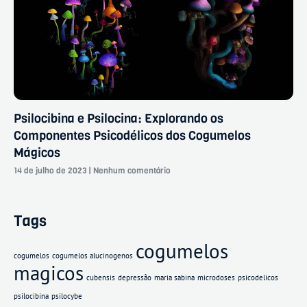
Psilocibina e Psilocina: Explorando os
Componentes Psicodélicos dos Cogumelos
Mágicos
14 de julho de 2023
Nenhum comentário
Tags
cogumelos
cogumelos
cogumelos alucinogenos
magicos
cubensis
depressão
maria sabina
microdoses
psicodelicos
psilocibina
psilocybe