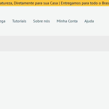
tureza, Diretamente para sua Casa | Entregamos para todo o Brasi
ega
Tutoriais
Sobre nós
Minha Conta
Ajuda