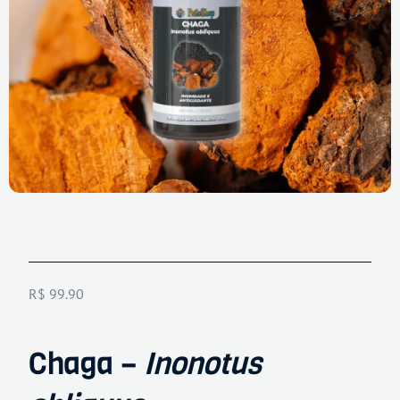
R$
99.90
Chaga –
Inonotus