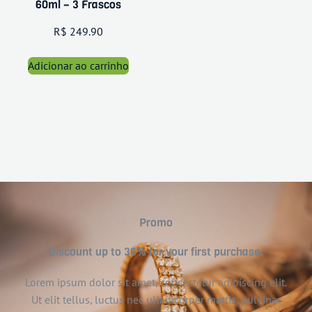
60ml – 3 Frascos
R$
249.90
Adicionar ao carrinho
Promo
Discount up to 30% for your first purchase.
Lorem ipsum dolor sit amet, consectetur adipiscing elit.
Ut elit tellus, luctus nec ullamcorper mattis, pulvinar