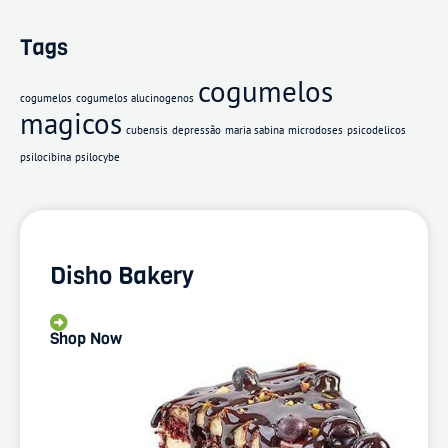
Tags
cogumelos
cogumelos
cogumelos alucinogenos
magicos
cubensis
depressão
maria sabina
microdoses
psicodelicos
psilocibina
psilocybe
Disho Bakery
Shop Now