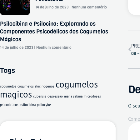
14 de julho de 2023
Nenhum comentário
Psilocibina e Psilocina: Explorando os
Componentes Psicodélicos dos Cogumelos
Mágicos
PRE
14 de julho de 2023
Nenhum comentário
09 –
Tags
cogumelos
De
cogumelos
cogumelos alucinogenos
magicos
cubensis
depressão
maria sabina
microdoses
psicodelicos
psilocibina
psilocybe
O seu
Come