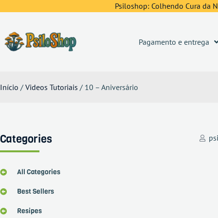
Psiloshop: Colhendo Cura da Na
Pagamento e entrega
Início
/
Videos Tutoriais
/ 10 – Aniversário
Categories
ps
All Categories
Best Sellers
Resipes