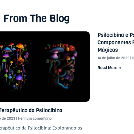
From The Blog
Psilocibina e P
Componentes P
Mágicos
14 de julho de 2023
N
Read More »
Terapêutico da Psilocibina
ho de 2023
Nenhum comentário
erapêutico da Psilocibina: Explorando os