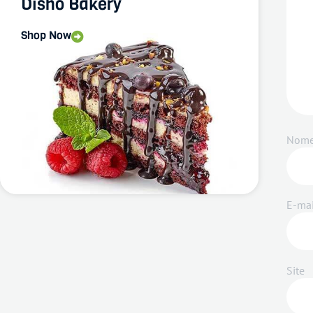
Disho Bakery
Shop Now
Nom
E-ma
Site