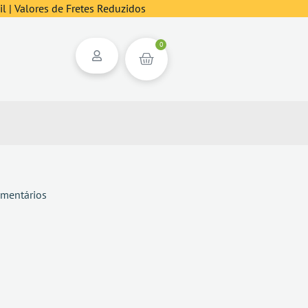
l | Valores de Fretes Reduzidos
0
mentários