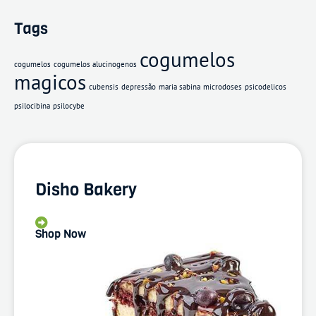
Tags
cogumelos
cogumelos
cogumelos alucinogenos
magicos
cubensis
depressão
maria sabina
microdoses
psicodelicos
psilocibina
psilocybe
Disho Bakery
Shop Now