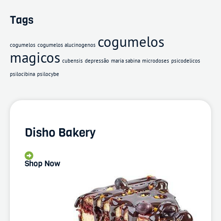
Tags
cogumelos
cogumelos
cogumelos alucinogenos
magicos
cubensis
depressão
maria sabina
microdoses
psicodelicos
psilocibina
psilocybe
Disho Bakery
Shop Now