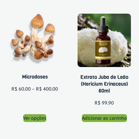
Microdoses
Extrato Juba de Leão
(Hericium Erinaceus)
R$
60.00
–
R$
400.00
60ml
R$
99.90
Ver opções
Adicionar ao carrinho