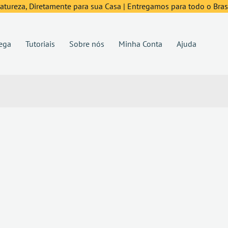
tureza, Diretamente para sua Casa | Entregamos para todo o Brasi
ega
Tutoriais
Sobre nós
Minha Conta
Ajuda