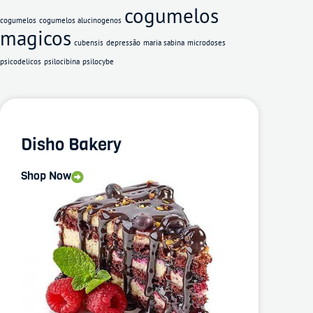
cogumelos
cogumelos
cogumelos alucinogenos
magicos
cubensis
depressão
maria sabina
microdoses
psicodelicos
psilocibina
psilocybe
Disho Bakery
Shop Now