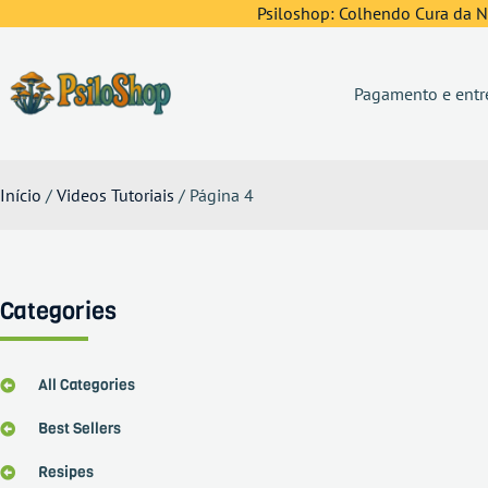
Psiloshop: Colhendo Cura da Na
Pagamento e entr
Início
/
Videos Tutoriais
/ Página 4
Categories
All Categories
Best Sellers
Resipes