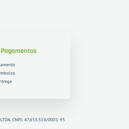
e Pagamentos
gamento
embolso
ntrega
 LTDA, CNPJ: 47.633.314/0001-95