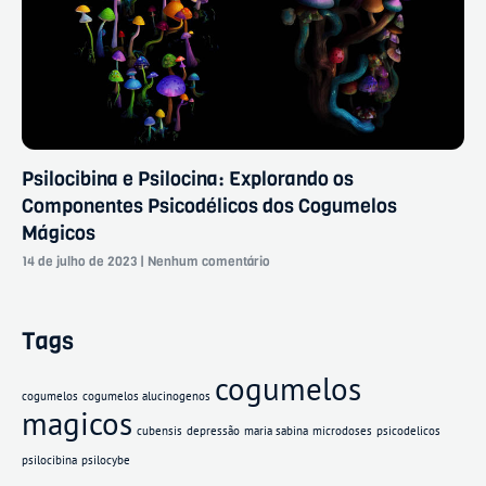
Psilocibina e Psilocina: Explorando os
Componentes Psicodélicos dos Cogumelos
Mágicos
14 de julho de 2023
Nenhum comentário
Tags
cogumelos
cogumelos
cogumelos alucinogenos
magicos
cubensis
depressão
maria sabina
microdoses
psicodelicos
psilocibina
psilocybe