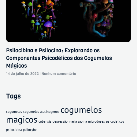
Psilocibina e Psilocina: Explorando os
Componentes Psicodélicos dos Cogumelos
Mágicos
14 de julho de 2023
Nenhum comentário
Tags
cogumelos
cogumelos
cogumelos alucinogenos
magicos
cubensis
depressão
maria sabina
microdoses
psicodelicos
psilocibina
psilocybe