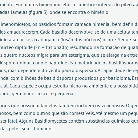
imento. Em muitos himenomicetos a superfície inferior do píleo ap
das lamelas (figura 3), onde se encontra o himênio.
imenomicetos, os basídios formam camada himenial bem definida,
ios amadurecerem. Cada basídio desenvolve-se de uma célula termi
ídio alargar-se, a cariogamia (fusão dos núcleos) ocorre. Segue-
núcleo diploide (2n – fusionado) resultando na formação de quat
s quatro núcleos migra para um esterigma, que se alarga na ext
iósporo uninucleado e haploide . Na maturidade os basidiósporo
ios, mas dependem do vento para a dispersão. A capacidade de 
nda, com bilhões de basidiósporos produzidos por basidioma. Es
cial. Cada espécie ocupa estreito nicho no ambiente e a possibil
ado, germinar e crescer é pequena.
ngos que possuem lamelas também incluem os venenosos. O gêne
osos, bem como outros que são comestíveis. Até mesmo um pequ
ser fatal. Alguns Basidiomycetes contêm substâncias químicas q
idas pelos seres humanos.