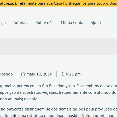
tureza, Diretamente para sua Casa | Entregamos para todo o Brasi
ega
Tutoriais
Sobre nós
Minha Conta
Ajuda
iloshop
maio 12, 2016
6:21 pm
gumelos pertencem ao filo Basidiomycota. Os membros desse gr
posição de substratos vegetais, frequentemente constituindo doi
indo animais) do solo.
sidiomycotas distinguem-se dos demais grupos pela produção de 
m fora de uma estrutura denominada basídio (célula pronta para f