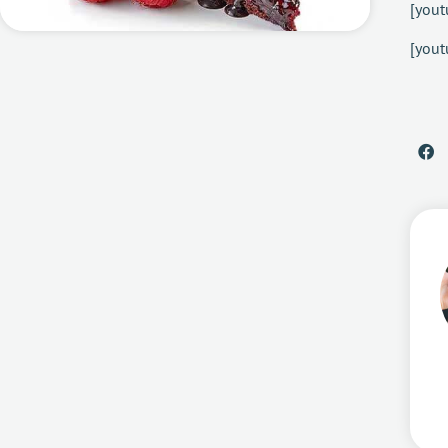
[yout
[you