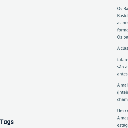
Os Ba
Basid
as or
forma
Os ba
A cla
falar
são a
antes
A mai
(inte
chama
Um co
A mas
Tags
estág