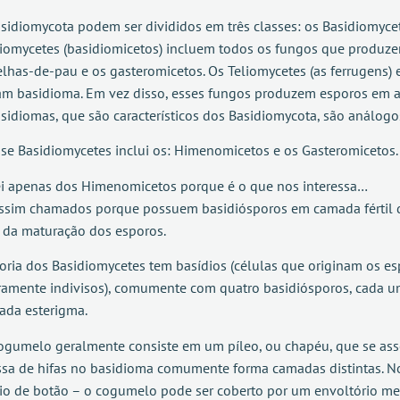
sidiomycota podem ser divididos em três classes: os Basidiomycet
iomycetes (basidiomicetos) incluem todos os fungos que produz
elhas-de-pau e os gasteromicetos. Os Teliomycetes (as ferrugens) 
m basidioma. Em vez disso, esses fungos produzem esporos em 
sidiomas, que são característicos dos Basidiomycota, são análog
sse Basidiomycetes inclui os: Himenomicetos e os Gasteromicetos.
ei apenas dos Himenomicetos porque é o que nos interessa…
ssim chamados porque possuem basidiósporos em camada fértil dis
 da maturação dos esporos.
oria dos Basidiomycetes tem basídios (células que originam os e
iramente indivisos), comumente com quatro basidiósporos, cada
da esterigma.
gumelo geralmente consiste em um píleo, ou chapéu, que se ass
sa de hifas no basidioma comumente forma camadas distintas. No
io de botão – o cogumelo pode ser coberto por um envoltório 