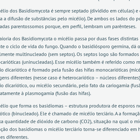
élio dos Basidiomycota é sempre septado (dividido em células) e 
ita a difusão de substâncias pelo micélio). De ambos os lados do
das parentossomos porque, em perfil, lembram um parênteses.
ioria dos Basidiomycota o micélio passa por duas fases distintas 
te o ciclo de vida do fungo. Quando o basidiósporo germina, dá 
almente multinucleado (sem septos). Os septos logo são formados 
arióticas (uninucleadas). Esse micélio também é referido como m
io dicariótico é formado pela fusão das hifas monocarióticas (micé
gens diferentes (nesse caso é heterocariótico – núcleos diferente
io dicariótico, ou micélio secundário, pelo fato da cariogamia (fu
atamente à plasmogamia (fusão das hifas).
élio que forma os basidiomas – estrutura produtora de esporos
iótico (binucleado). Ele é chamado de micélio terciário. A a forma
xa quantidade de dióxido de carbono (CO2), situação na qual o mi
ção dos basidiomas o micélio terciário torna-se diferenciado em 
es diferentes.