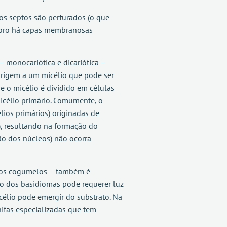
os septos são perfurados (o que
 poro há capas membranosas
– monocariótica e dicariótica –
origem a um micélio que pode ser
e o micélio é dividido em células
icélio primário. Comumente, o
lios primários) originadas de
s), resultando na formação do
são dos núcleos) não ocorra
 nos cogumelos – também é
ção dos basidiomas pode requerer luz
célio pode emergir do substrato. Na
hifas especializadas que tem