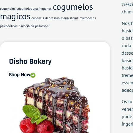
cogumelos
cresc
cogumelos
cogumelos alucinogenos
chama
magicos
cubensis
depressão
maria sabina
microdoses
Nos h
psicodelicos
psilocibina
psilocybe
basíd
o bas
cada 
desse
Disho Bakery
basid
basíd
Shop Now
treme
essen
adequ
Os fu
venen
pode 
inger