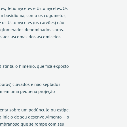
es, Teliomycetes e Ustomycetes. Os
em basidioma, como os cogumelos,
e os Ustomycetes (os carvões) não
aglomerados denominados soros.
os aos ascomas dos ascomicetos.
tinta, o himênio, que fica exposto
sporos) clavados e não septados
 um em uma pequena projeção
enta sobre um pedúnculo ou estipe.
 inicio de seu desenvolvimento – o
membranoso que se rompe com seu