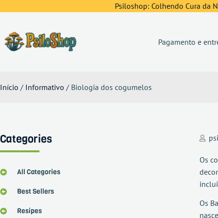
Psiloshop: Colhendo Cura da Na
Pagamento e entr
Início
/
Informativo
/ Biologia dos cogumelos
Categories
ps
Os co
decom
All Categories
inclu
Best Sellers
Os Ba
Resipes
nasce