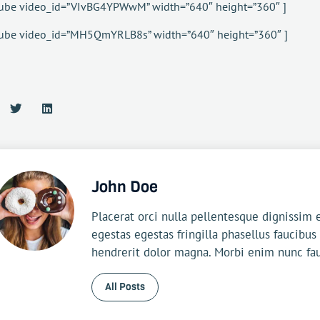
ube video_id=”VIvBG4YPWwM” width=”640″ height=”360″ ]
tube video_id=”MH5QmYRLB8s” width=”640″ height=”360″ ]
John Doe
Placerat orci nulla pellentesque dignissi
egestas egestas fringilla phasellus faucibus
hendrerit dolor magna. Morbi enim nunc fa
All Posts