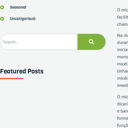
Seasonal
O mic
facil
Uncotigoriezd
chama
Na ma
duran
inici
monoc
micél
Featured Posts
linha
micél
imedi
O mic
dicar
e bai
forma
funçõ