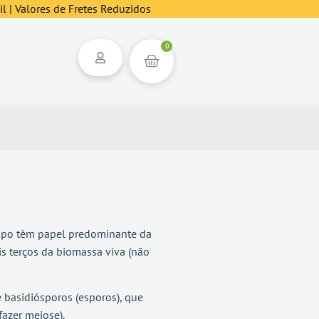
l | Valores de Fretes Reduzidos
0
upo têm papel predominante da
s terços da biomassa viva (não
basidiósporos (esporos), que
azer meiose).