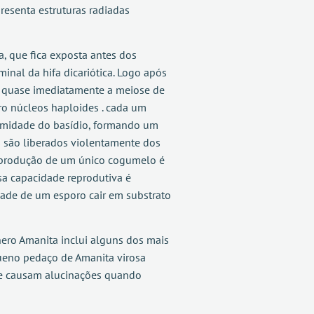
resenta estruturas radiadas
 que fica exposta antes dos
nal da hifa dicariótica. Logo após
se quase imediatamente a meiose de
ro núcleos haploides . cada um
remidade do basídio, formando um
s são liberados violentamente dos
reprodução de um único cogumelo é
sa capacidade reprodutiva é
idade de um esporo cair em substrato
ro Amanita inclui alguns dos mais
eno pedaço de Amanita virosa
ue causam alucinações quando