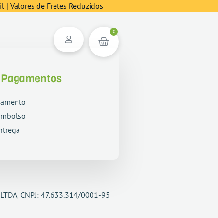
l | Valores de Fretes Reduzidos
0
e Pagamentos
gamento
embolso
ntrega
 LTDA, CNPJ: 47.633.314/0001-95