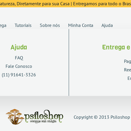
tureza, Diretamente para sua Casa | Entregamos para todo o Brasi
ega
Tutoriais
Sobre nós
Minha Conta
Ajuda
Ajuda
Entrega 
FAQ
Pa
Fale Conosco
Re
(11) 91641-3326
E
Copyright © 2013 Psiloshop