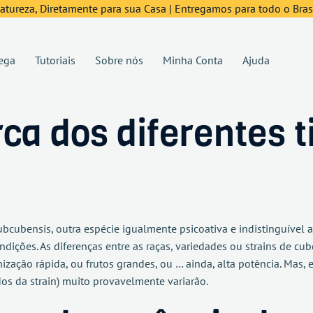
tureza, Diretamente para sua Casa | Entregamos para todo o Brasi
ega
Tutoriais
Sobre nós
Minha Conta
Ajuda
ca dos diferentes t
bcubensis, outra espécie igualmente psicoativa e indistinguível a
ições. As diferenças entre as raças, variedades ou strains de cu
zação rápida, ou frutos grandes, ou … ainda, alta potência. Mas, 
dos da strain) muito provavelmente variarão.