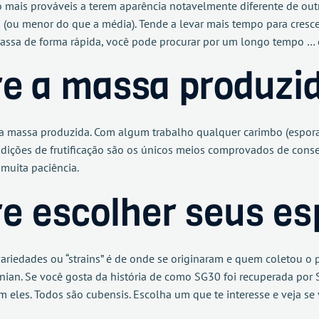
o mais prováveis a terem aparência notavelmente diferente de out
u menor do que a média). Tende a levar mais tempo para crescer
sa de forma rápida, você pode procurar por um longo tempo … e 
re a massa produzi
 a massa produzida. Com algum trabalho qualquer carimbo (espora
ndições de frutificação são os únicos meios comprovados de cons
 muita paciência.
e escolher seus es
 variedades ou “strains” é de onde se originaram e quem coletou o 
anian. Se você gosta da história de como SG30 foi recuperada por
 eles. Todos são cubensis. Escolha um que te interesse e veja se 