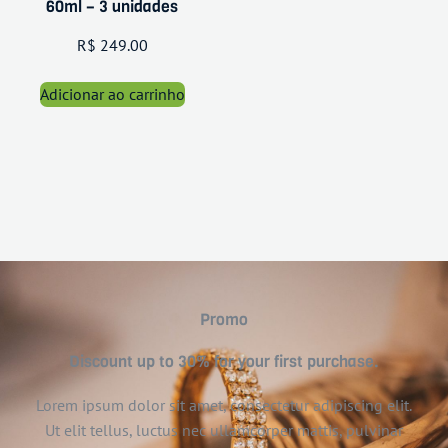
60ml – 3 unidades
R$
249.00
Adicionar ao carrinho
Promo
Discount up to 30% for your first purchase.
Lorem ipsum dolor sit amet, consectetur adipiscing elit.
Ut elit tellus, luctus nec ullamcorper mattis, pulvinar